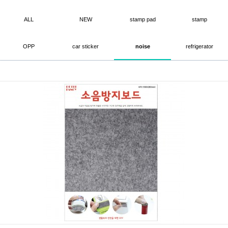
ALL
NEW
stamp pad
stamp
OPP
car sticker
noise
refrigerator