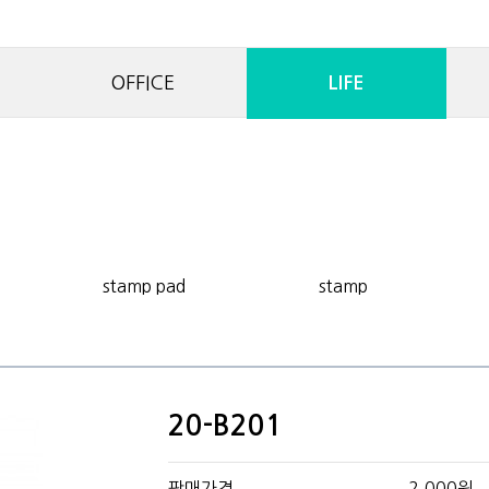
OFFICE
LIFE
stamp pad
stamp
20-B201
판매가격
2,000원