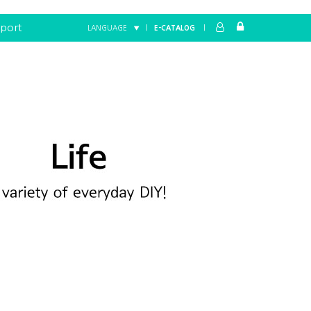
port
LANGUAGE ▼
|
E-CATALOG
|
Home
LIFE