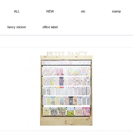
ALL
NEW
etc
stamp
fancy sticker
office label