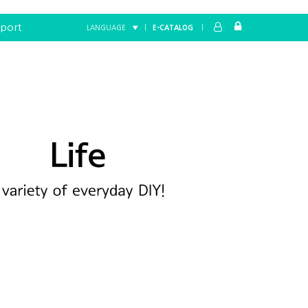
port
LANGUAGE ▼
|
E-CATALOG
|
Home
LIFE