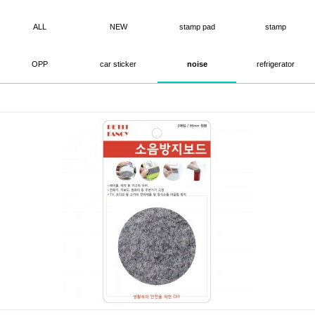
ALL
NEW
stamp pad
stamp
OPP
car sticker
noise
refrigerator