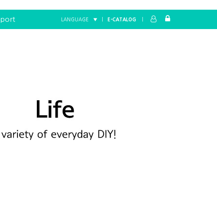
port
LANGUAGE ▼
|
E-CATALOG
|
Home
LIFE