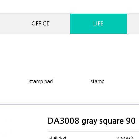
OFFICE
LIFE
stamp pad
stamp
DA3008 gray square 90
판매가격
2,500원