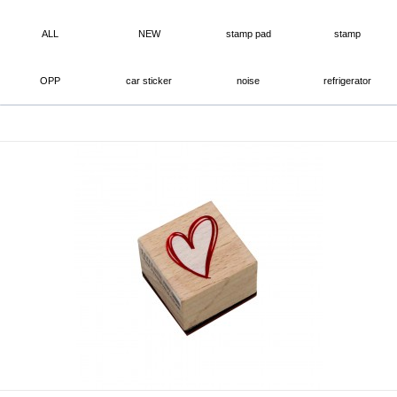
ALL
NEW
stamp pad
stamp
OPP
car sticker
noise
refrigerator