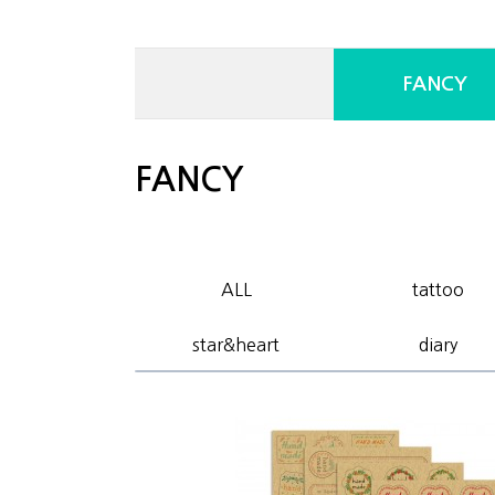
FANCY
FANCY
ALL
tattoo
star&heart
diary