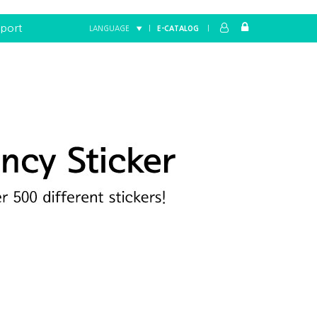
port
LANGUAGE ▼
|
E-CATALOG
|
Home
FANCY