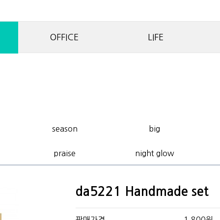
OFFICE
LIFE
season
big
praise
night glow
da5221 Handmade set
판매가격
1,800원