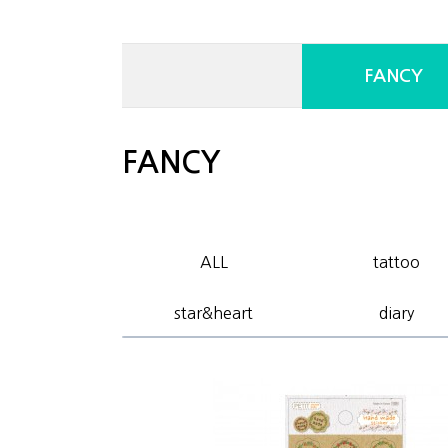
FANCY
FANCY
ALL
tattoo
star&heart
diary