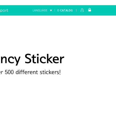
port
LANGUAGE ▼
|
E-CATALOG
|
Home
FANCY